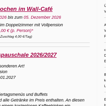
Ü
ochen im Wall-Café
V
2026
bis zum
05. Dezember 2026
im Doppelzimmer mit Vollpension
A
,00 € (p. Person)*
V
F
Zuschlag 4,00 €/Tag)
c
pauschale 2026/2027
D
E
sonderen Art!
sion
B
2.01.2027
k
L
eiertagsmenüs und Buffets
E
d alle Getränke im Preis enthalten. An diesen
H
 einem kostenlosen Kaffeetrinken ein.