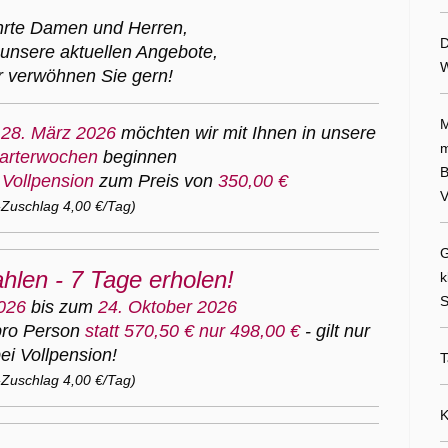
hrte Damen und Herren,
D
unsere aktuellen Angebote,
W
r verwöhnen Sie gern!
M
m
28. März 2026
möchten wir mit Ihnen in unsere
m
tarterwochen
beginnen
B
Vollpension
zum Preis von
350,00 €
V
Zuschlag 4,00 €/Tag)
G
hlen - 7 Tage erholen!
k
S
026
bis zum
24. Oktober 2026
pro Person
statt 570,50 € nur 498,00 €
- gilt nur
ei Vollpension!
T
Zuschlag 4,00 €/Tag)
K