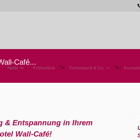
all-Café...
">
">
Hotel
Frühstück
Tortenland & Co
Kontak
ng & Entspannung in Ihrem
otel Wall-Café!