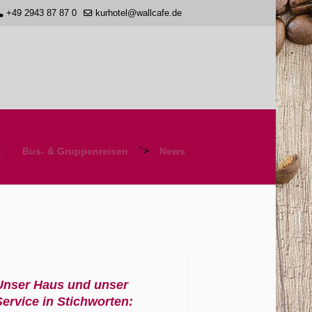
+49 2943 87 87 0
kurhotel@wallcafe.de
">
t
Bus- & Gruppenreisen
News
Unser Haus und unser
Service in Stichworten: