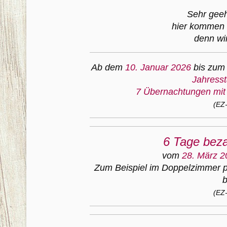
Sehr gee
hier kommen 
denn wi
Ab dem
10. Januar 2026
bis zu
Jahress
7 Übernachtungen mit 
(EZ-
6 Tage beza
vom
28. März 2
Zum Beispiel im Doppelzimmer 
b
(EZ-